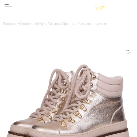
Женщинам
Мужчинам
Бренды
Главная
Женщинам
Обувь
Ботинки
Кожаные ботинки с мехом
Информация
Магазины