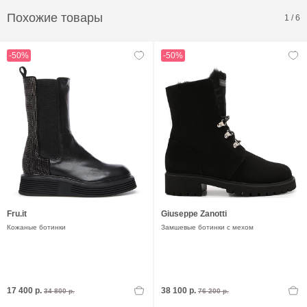
Похожие товары
1
/
6
-50%
-50%
Fru.it
Giuseppe Zanotti
Кожаные ботинки
Замшевые ботинки с мехом
17 400 р.
38 100 р.
34 800 р.
76 200 р.