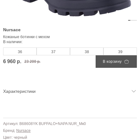
Nursace
Кожаные ботинки с мехом
В наличии:
36
37
38
39
6 960 р.
23 200 р.
В корзину
Характеристики
Артикул: B68608YK BUFFALO+NAPA NUR_Mк0
Бренд:
Nursace
Цвет: черный