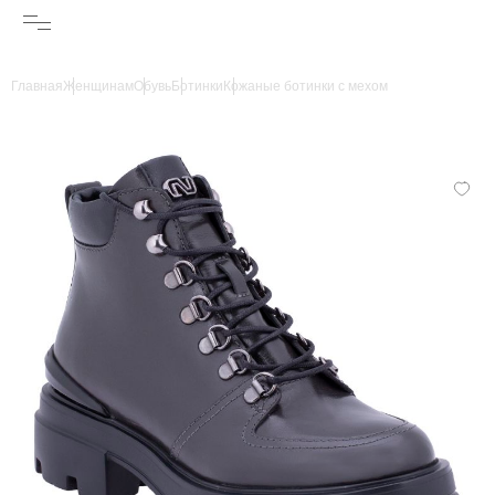
Главная
Женщинам
Обувь
Ботинки
Кожаные ботинки с мехом