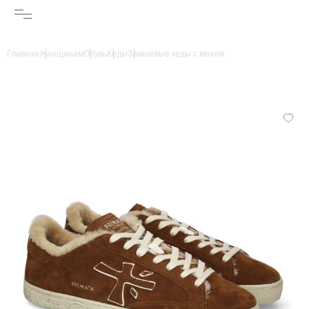
Главная
Женщинам
Обувь
Кеды
Замшевые кеды с мехом