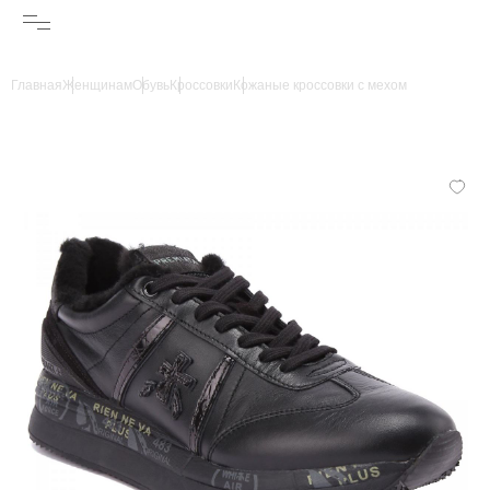
Главная
Женщинам
Обувь
Кроссовки
Кожаные кроссовки с мехом