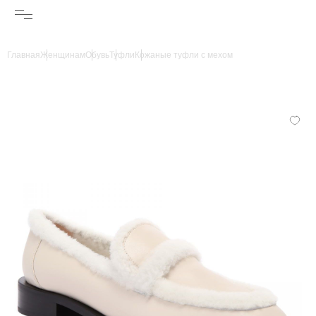
Главная
Женщинам
Обувь
Туфли
Кожаные туфли с мехом