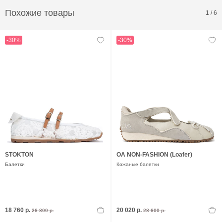
Похожие товары
1
/
6
-30%
-30%
STOKTON
OA NON-FASHION (Loafer)
Балетки
Кожаные балетки
18 760 р.
20 020 р.
26 800 р.
28 600 р.