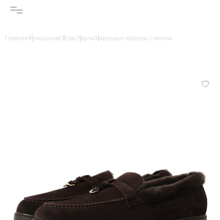
Главная
Женщинам
Обувь
Туфли
Замшевые лоферы с мехом