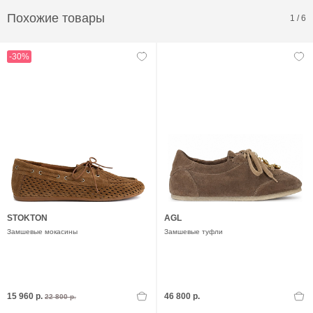
Похожие товары
1
/
6
-30%
STOKTON
AGL
Замшевые мокасины
Замшевые туфли
15 960 р.
46 800 р.
22 800 р.