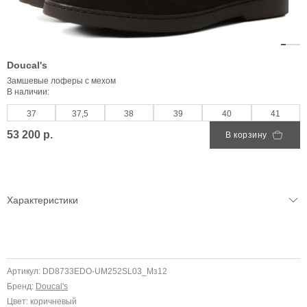
Doucal's
Замшевые лоферы с мехом
В наличии:
37
37,5
38
39
40
41
53 200 р.
В корзину
Характеристики
Артикул: DD8733EDO-UM252SL03_Мз12
Бренд:
Doucal's
Цвет: коричневый