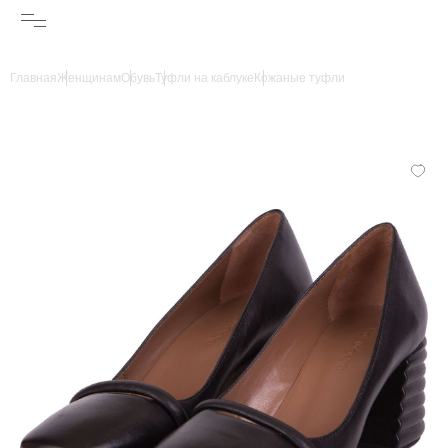
Главная
Женщинам
Обувь
Туфли на каблуке
Кожаные туфли