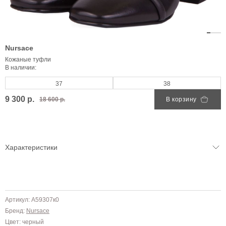
Nursace
Кожаные туфли
В наличии:
37
38
9 300 р.
18 600 р.
В корзину
Характеристики
Артикул: A59307к0
Бренд:
Nursace
Цвет: черный