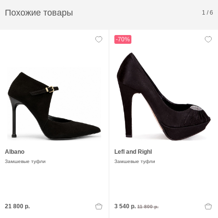
Похожие товары
1
/
6
-70%
Albano
Lefl and Righl
Замшевые туфли
Замшевые туфли
21 800 р.
3 540 р.
11 800 р.