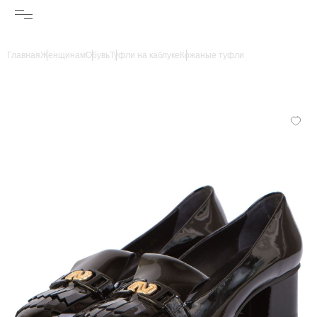
Главная
Женщинам
Обувь
Туфли на каблуке
Кожаные туфли