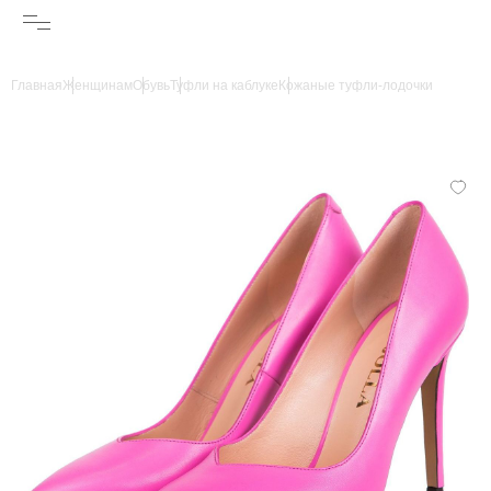
Главная
Женщинам
Обувь
Туфли на каблуке
Кожаные туфли-лодочки