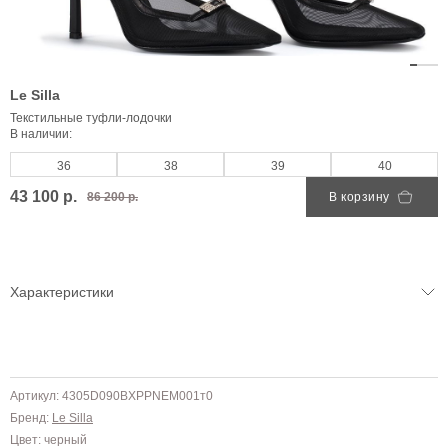
Le Silla
Текстильные туфли-лодочки
В наличии:
36
38
39
40
43 100 р.
86 200 р.
В корзину
Характеристики
Артикул: 4305D090BXPPNEM001т0
Бренд:
Le Silla
Цвет: черный