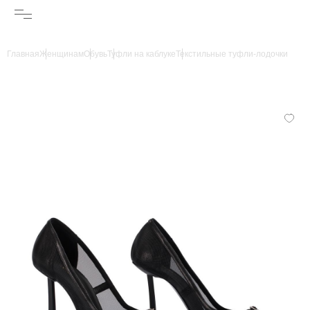
Главная
Женщинам
Обувь
Туфли на каблуке
Текстильные туфли-лодочки