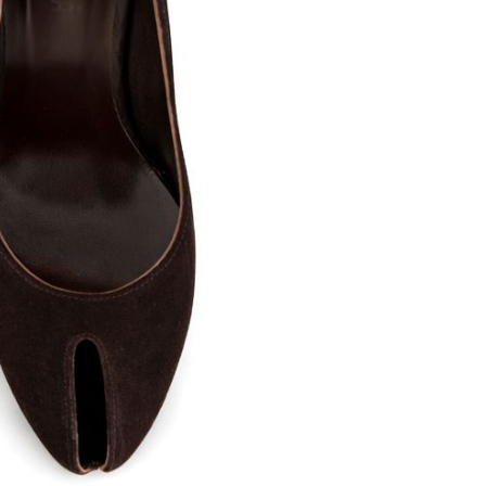
ett
S
remi
G
G.P.N. (GIAMPIERONIC
usconi
Ghibli
GIAMPAOLO VIOZZI
Gianni Chiarini
Giuseppe Zanotti
Rossetti
Gode
Grey Mer
X
VERONA