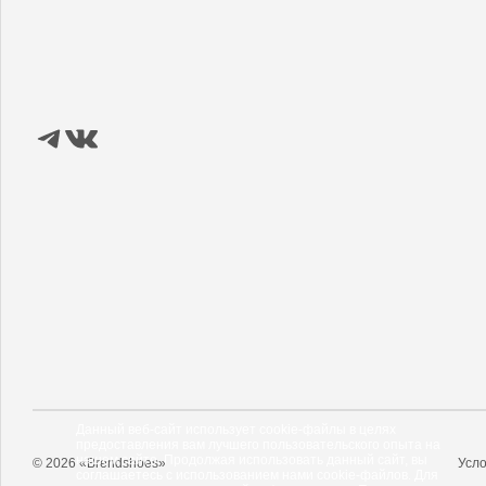
Данный веб-сайт использует cookie-файлы в целях
предоставления вам лучшего пользовательского опыта на
нашем сайте. Продолжая использовать данный сайт, вы
© 2026 «Brendshoes»
Усло
соглашаетесь с использованием нами cookie-файлов. Для