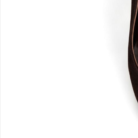
Blu Barr
BOSS.
BRECO
Brunate
Bruno P
E
F
E'CLAT
FABI
Edoardo Cincotti
Fabio R
EKP
FJOLLA
ELENA
Flogg
Emporio Armani
Fraas
Emporio Armani.
Fratelli 
Evaluna
Frau
FRAU F
FRAU 
Fru.it
Furla
FURLA.