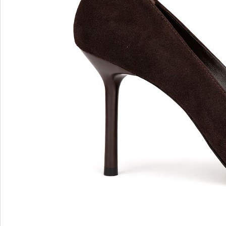
MARIO FERRETTI
Menghi Shoes
MISS UNIQUE
MORESCHI
Mosaic
MOT-CLe
MOU
MSGM
My Grey
R
S
Renzi
Sebasti
Renzoni
SERAFI
REPO
STETS
Roberto Rossi
STKN
ROSSIMODA
STOKT
Rotta
Stuart 
V
Z
Valentino
Zenux
VALENTINO SHOES