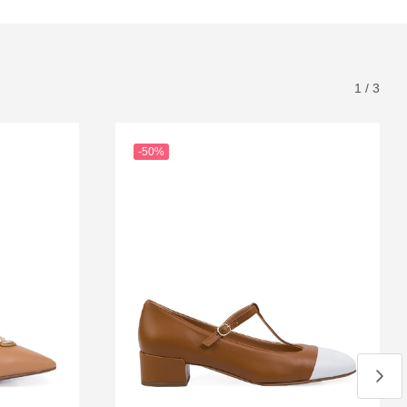
1
/
3
-50%