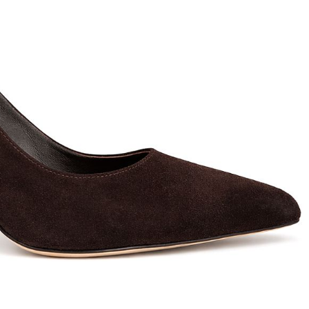
T
an
The Sandals Factory
NI
The Seller
ON
Thierry Rabotin
TIFFI
ON
TORY BURCH
Weitzman
Tosca blu Studio
#
№21