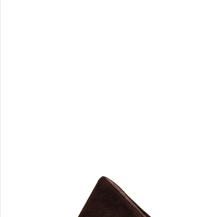
I
J
Ilasio Renzoni
Janet&J
Jeannot
JOG D
John Ri
JUBILE
Julie De
M
N
MAGZA
Nila Nil
MARA
Nursace
Marc by Marc Jacobs
Marc Jacobs
MARINI SILVANO