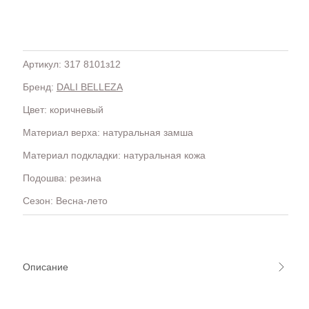
Артикул: 317 8101з12
Бренд:
DALI BELLEZA
H
OLA)
H.D.S.N (Baracco)
Цвет: коричневый
HALMANERA
Материал верха: натуральная замша
HOGAN
HUGO.
Материал подкладки: натуральная кожа
Подошва: резина
Сезон: Весна-лето
Описание