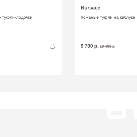
Nursace
 туфли-лодочки
Кожаные туфли на каблуке
9 700 р.
19 400 р.