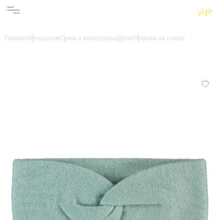
Женщинам
Мужчинам
Бренды
Главная
Женщинам
Сумки и аксессуары
Шапки
Повязка на голову
Информация
Магазины