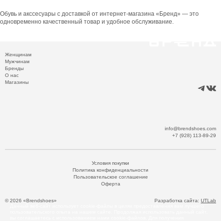
Обувь и акссесуары с доставкой от интернет-магазина «Бренд» — это
одновременно качественный товар и удобное обслуживание.
Женщинам
Мужчинам
Бренды
О нас
Магазины
info@brendshoes.com
+7 (928) 113-89-29
Условия покупки
Политика конфиденциальности
Пользовательское соглашение
Оферта
© 2026 «Brendshoes»
Разработка сайта:
UTLab
Данный веб-сайт использует cookie-файлы в целях предоставления вам лучшего
пользовательского опыта на нашем сайте. Продолжая использовать данный сайт,
вы соглашаетесь с использованием нами cookie-файлов. Для получения