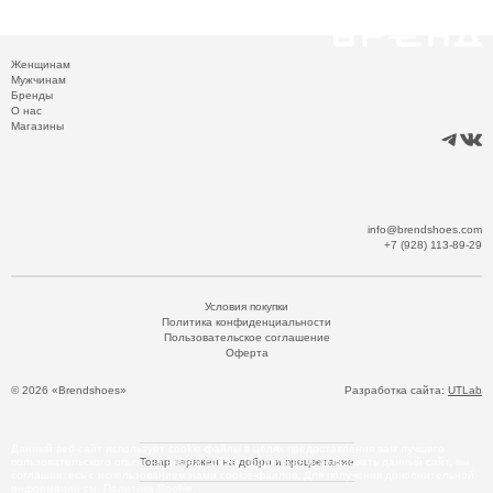
Женщинам
Мужчинам
Бренды
О нас
Магазины
info@brendshoes.com
+7 (928) 113-89-29
Условия покупки
Политика конфиденциальности
Пользовательское соглашение
Оферта
© 2026 «Brendshoes»
Разработка сайта:
UTLab
Данный веб-сайт использует cookie-файлы в целях предоставления вам лучшего
пользовательского опыта на нашем сайте. Продолжая использовать данный сайт, вы
Товар заряжен на добро и процветание
соглашаетесь с использованием нами cookie-файлов. Для получения дополнительной
информации см.
Политика Cookie
.