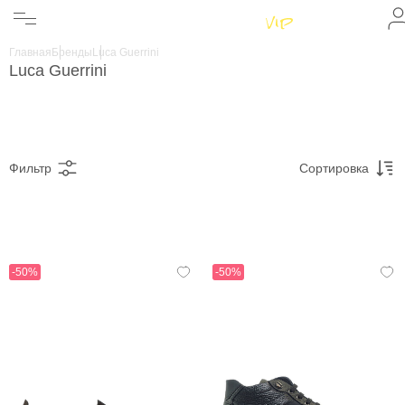
Женщинам
Мужчинам
Главная
Бренды
Luca Guerrini
Бренды
Luca Guerrini
Информация
Магазины
Фильтр
Сортировка
-50%
-50%