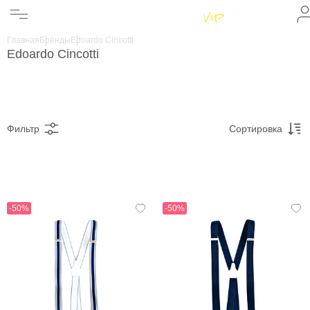
Женщинам
Мужчинам
Главная
Бренды
Edoardo Cincotti
Бренды
Edoardo Cincotti
Информация
Магазины
Фильтр
Сортировка
-50%
-50%