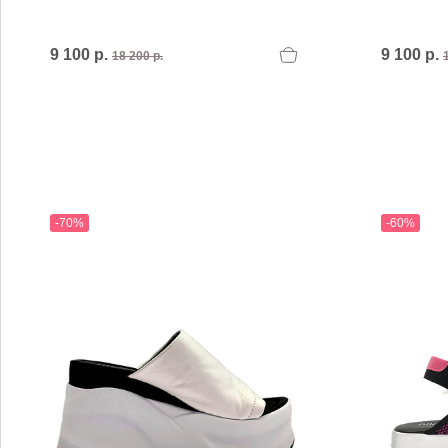
MARIO FERRETTI
Menghi Shoes
MISS UNIQUE
9 100 р.
9 100 р.
18 200 р.
MORESCHI
Mosaic
MOT-CLe
MOU
MSGM
My Grey
-70%
-60%
R
S
Renzi
Sebasti
Renzoni
SERAFI
REPO
STETS
Roberto Rossi
STKN
ROSSIMODA
STOKT
Rotta
Stuart 
V
Z
Valentino
Zenux
VALENTINO SHOES