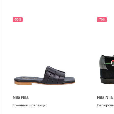
-50%
-70%
Nila Nila
Nila Nila
Кожаные шлепанцы
Велюровы