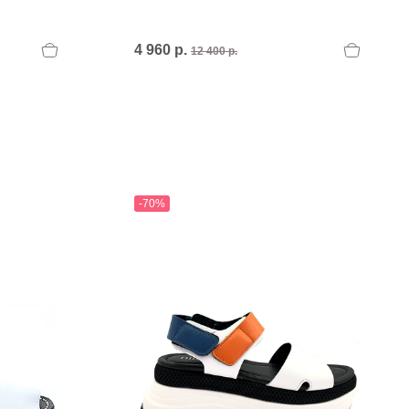
PERTINI FLATS
Philippe Model
POLICE
4 960 р.
12 400 р.
POLLINI
POLLINI.
PREMIATA
Premiata I
PREMIATA.
-70%
U
UNISA
UNISA.