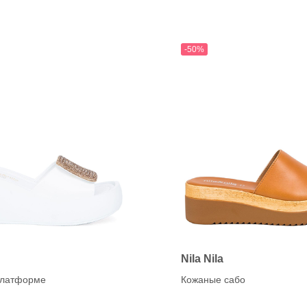
K
anet
KANNA (CAPICCIO)
Karen Lipps (ELENA)
OG
KENNEL&SCHMENGE
-50%
chardo
e
O
a
OA NON-FASHION (Loaf
ON
Nila Nila
платформе
Кожаные сабо