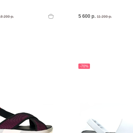
5 600 р.
18 200 р.
11 200 р.
-70%
T
an
The Sandals Factory
NI
The Seller
ON
Thierry Rabotin
TIFFI
ON
TORY BURCH
Weitzman
Tosca blu Studio
#
№21