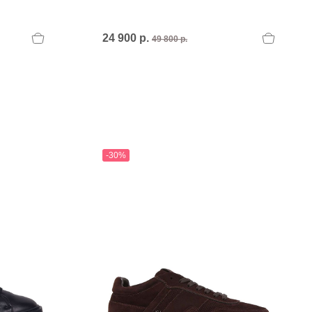
PERTINI FLATS
Philippe Model
POLICE
24 900 р.
49 800 р.
POLLINI
POLLINI.
PREMIATA
Premiata I
PREMIATA.
-30%
U
UNISA
UNISA.