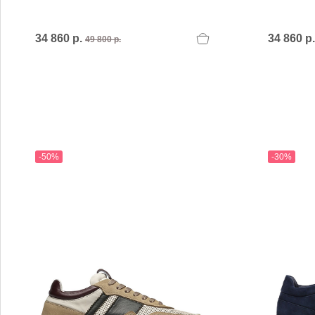
MARIO FERRETTI
Menghi Shoes
MISS UNIQUE
34 860 р.
34 860 р
49 800 р.
MORESCHI
Mosaic
MOT-CLe
MOU
MSGM
My Grey
-50%
-30%
R
S
Renzi
Sebasti
Renzoni
SERAFI
REPO
STETS
Roberto Rossi
STKN
ROSSIMODA
STOKT
Rotta
Stuart 
V
Z
Valentino
Zenux
VALENTINO SHOES