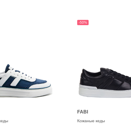
-50%
FABI
кеды
Кожаные кеды