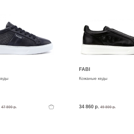
FABI
кеды
Кожаные кеды
.
34 860 р.
47 800 р.
49 800 р.