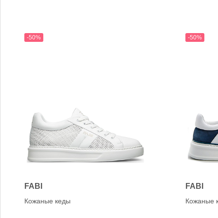
-50%
-50%
FABI
FABI
Кожаные кеды
Кожаные 