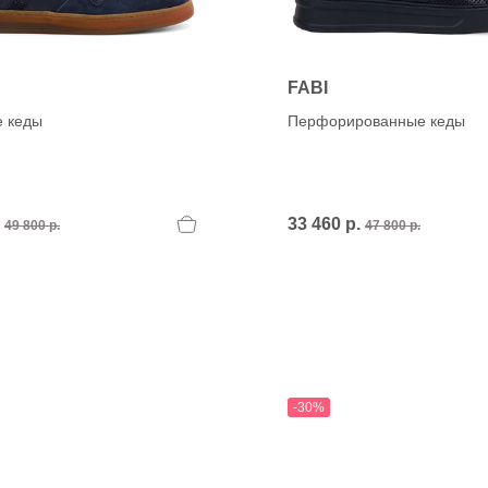
FABI
 кеды
Перфорированные кеды
.
33 460 р.
49 800 р.
47 800 р.
-30%