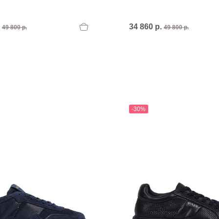
.
34 860 р.
49 800 р.
49 800 р.
-30%
T
an
The Sandals Factory
NI
The Seller
ON
Thierry Rabotin
TIFFI
ON
TORY BURCH
Weitzman
Tosca blu Studio
#
№21