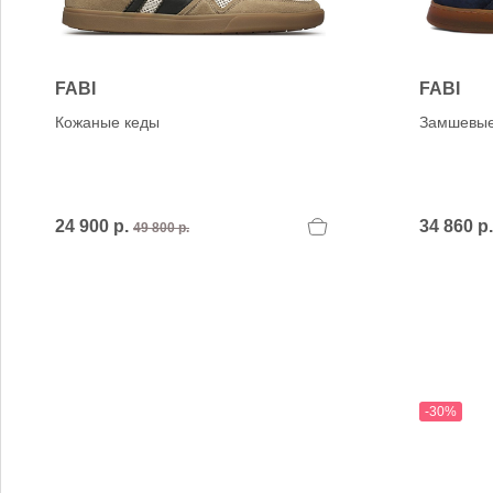
Verbenas
VIC MATIE
VIC MATIE.
Vicenza
FABI
FABI
VITTORIA MENGONI
Кожаные кеды
Замшевые
VOILE BLANCHE
24 900 р.
34 860 р
49 800 р.
-30%