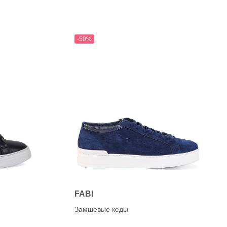
-50%
FABI
Замшевые кеды