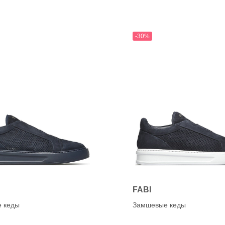
K
anet
KANNA (CAPICCIO)
Karen Lipps (ELENA)
OG
KENNEL&SCHMENGE
-30%
chardo
e
O
a
OA NON-FASHION (Loaf
ON
FABI
 кеды
Замшевые кеды