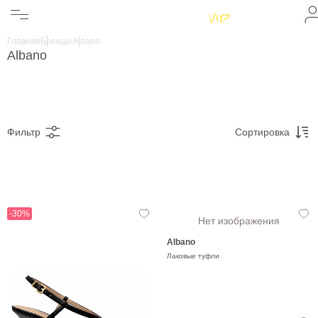
Женщинам
Мужчинам
Главная
Бренды
Albano
Бренды
Albano
Информация
Магазины
Фильтр
Сортировка
-30%
Нет изображения
Albano
Лаковые туфли