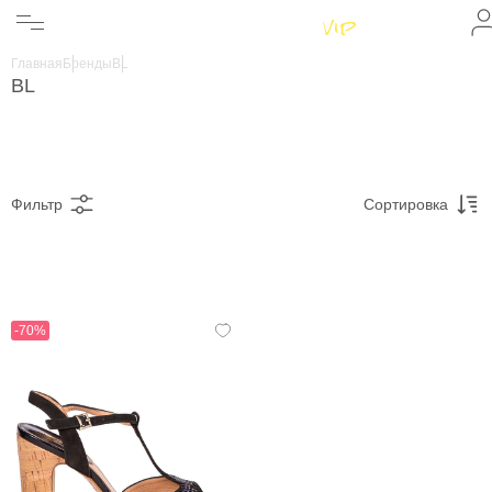
Женщинам
Мужчинам
Главная
Бренды
BL
Бренды
BL
Информация
Магазины
Фильтр
Сортировка
-70%