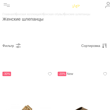
Женщинам
Мужчинам
Главная
Женская коллекция
Женская обувь
Женские шлепанцы
Бренды
Женские шлепанцы
Информация
Магазины
Фильтр
Сортировка
-30%
-20%
New