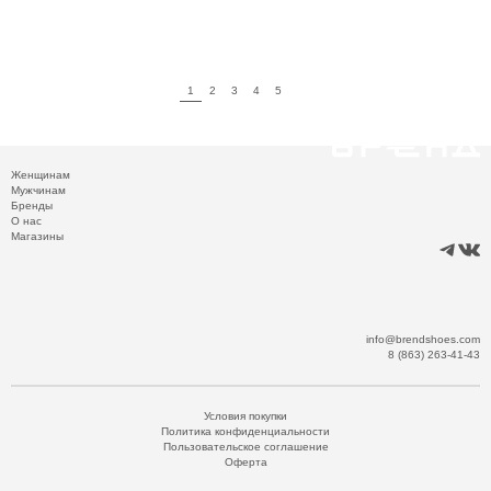
1
2
3
4
5
Женщинам
Мужчинам
Бренды
О нас
Магазины
info@brendshoes.com
8 (863) 263-41-43
Условия покупки
Политика конфиденциальности
Пользовательское соглашение
Оферта