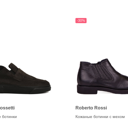
K
anet
KANNA (CAPICCIO)
Karen Lipps (ELENA)
OG
KENNEL&SCHMENGE
-30%
chardo
e
O
a
OA NON-FASHION (Loaf
ON
Rossetti
Roberto Rossi
 ботинки
Кожаные ботинки с мехом