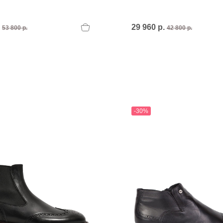
.
29 960 р.
53 800 р.
42 800 р.
-30%
T
an
The Sandals Factory
NI
The Seller
ON
Thierry Rabotin
TIFFI
ON
TORY BURCH
Weitzman
Tosca blu Studio
#
№21