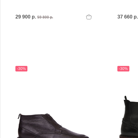
MARIO FERRETTI
Menghi Shoes
MISS UNIQUE
29 900 р.
37 660 р
59 800 р.
MORESCHI
Mosaic
MOT-CLe
MOU
MSGM
My Grey
-30%
-30%
R
S
Renzi
Sebasti
Renzoni
SERAFI
REPO
STETS
Roberto Rossi
STKN
ROSSIMODA
STOKT
Rotta
Stuart 
V
Z
Valentino
Zenux
VALENTINO SHOES