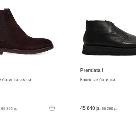
Premiata I
 ботинки-челси
Кожаные ботинки
.
45 640 р.
65 800 р.
65 200 р.