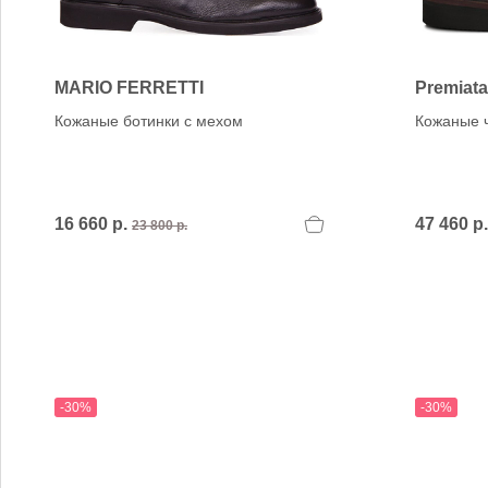
Verbenas
VIC MATIE
VIC MATIE.
Vicenza
MARIO FERRETTI
Premiata
VITTORIA MENGONI
Кожаные ботинки с мехом
Кожаные 
VOILE BLANCHE
16 660 р.
47 460 р
23 800 р.
-30%
-30%