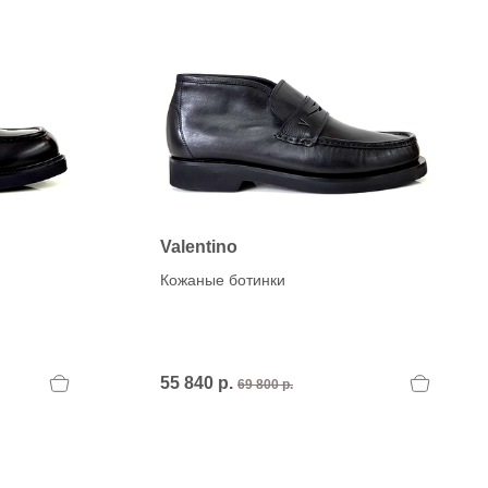
H
OLA)
H.D.S.N (Baracco)
HALMANERA
HOGAN
HUGO.
Valentino
Кожаные ботинки
55 840 р.
69 800 р.