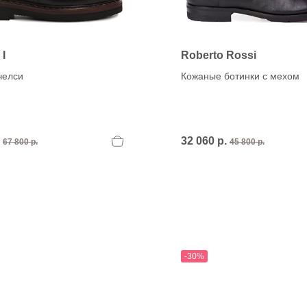
 I
Roberto Rossi
челси
Кожаные ботинки с мехом
.
32 060 р.
67 800 р.
45 800 р.
-30%