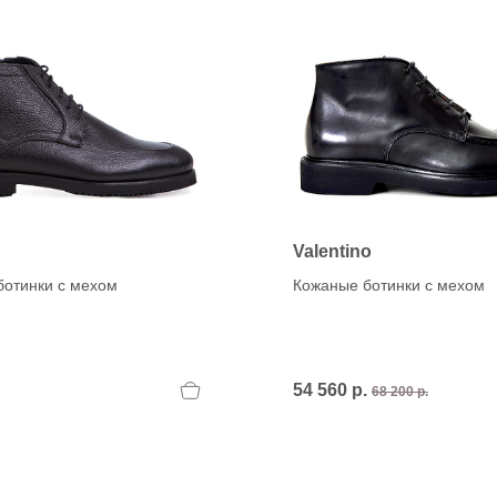
ett
S
remi
G
G.P.N. (GIAMPIERONIC
usconi
Ghibli
GIAMPAOLO VIOZZI
Gianni Chiarini
Valentino
Giuseppe Zanotti
ботинки с мехом
Кожаные ботинки с мехом
Rossetti
Gode
Grey Mer
X
VERONA
54 560 р.
68 200 р.