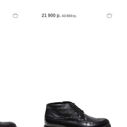
PERTINI FLATS
Philippe Model
POLICE
21 900 р.
43 800 р.
POLLINI
POLLINI.
PREMIATA
Premiata I
PREMIATA.
U
UNISA
UNISA.