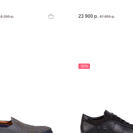
23 900 р.
18 200 р.
47 800 р.
-50%
T
an
The Sandals Factory
NI
The Seller
ON
Thierry Rabotin
TIFFI
ON
TORY BURCH
Weitzman
Tosca blu Studio
#
№21