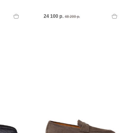
PERTINI FLATS
Philippe Model
POLICE
24 100 р.
48 200 р.
POLLINI
POLLINI.
PREMIATA
Premiata I
PREMIATA.
U
UNISA
UNISA.