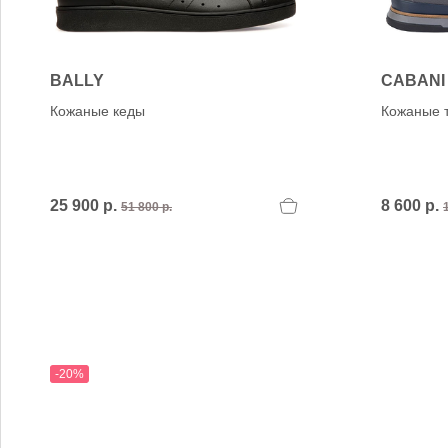
Verbenas
VIC MATIE
VIC MATIE.
Vicenza
BALLY
CABANI
VITTORIA MENGONI
Кожаные кеды
Кожаные 
VOILE BLANCHE
25 900 р.
8 600 р.
51 800 р.
-20%