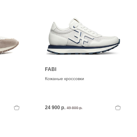
H
OLA)
H.D.S.N (Baracco)
HALMANERA
HOGAN
HUGO.
FABI
Кожаные кроссовки
24 900 р.
49 800 р.