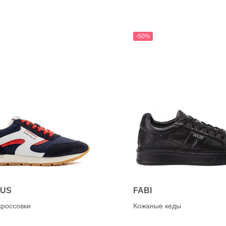
K
anet
KANNA (CAPICCIO)
Karen Lipps (ELENA)
OG
KENNEL&SCHMENGE
-50%
chardo
e
O
a
OA NON-FASHION (Loaf
ON
OUS
FABI
кроссовки
Кожаные кеды