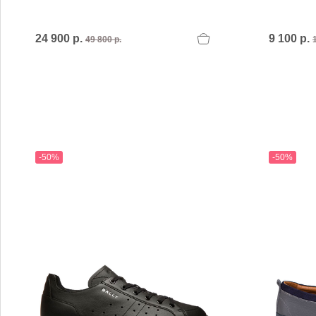
MARIO FERRETTI
Menghi Shoes
MISS UNIQUE
24 900 р.
9 100 р.
49 800 р.
MORESCHI
Mosaic
MOT-CLe
MOU
MSGM
My Grey
-50%
-50%
R
S
Renzi
Sebasti
Renzoni
SERAFI
REPO
STETS
Roberto Rossi
STKN
ROSSIMODA
STOKT
Rotta
Stuart 
V
Z
Valentino
Zenux
VALENTINO SHOES