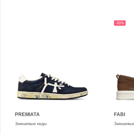
-30%
PREMIATA
FABI
Замшевые кеды
Замшевы