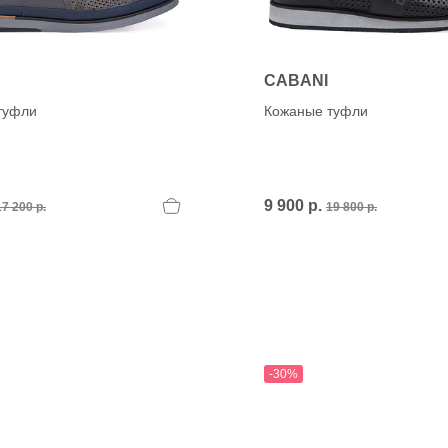
CABANI
туфли
Кожаные туфли
9 900 р.
17 200 р.
19 800 р.
-30%