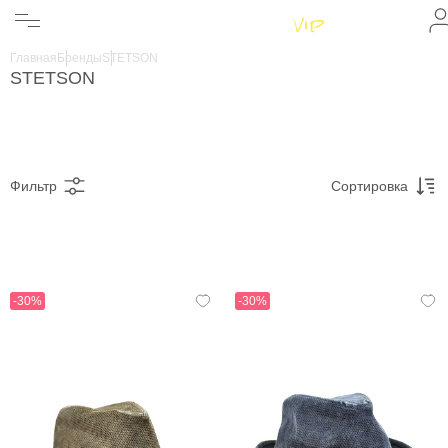
Женщинам
Мужчинам
Главная
Бренды
STETSON
Бренды
STETSON
Информация
Магазины
Фильтр
Сортировка
-30%
-30%