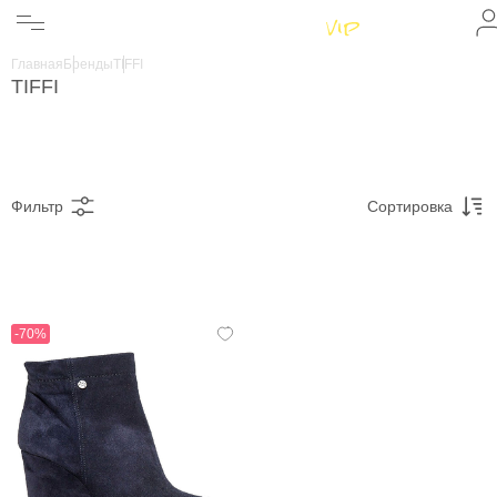
Женщинам
Мужчинам
Главная
Бренды
TIFFI
Бренды
TIFFI
Информация
Магазины
Фильтр
Сортировка
-70%