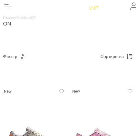
Женщинам
Мужчинам
Главная
Бренды
ON
Бренды
ON
Информация
Магазины
Фильтр
Сортировка
New
New