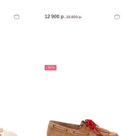
PERTINI FLATS
Philippe Model
POLICE
12 900 р.
25 800 р.
POLLINI
POLLINI.
PREMIATA
Premiata I
PREMIATA.
-30%
U
UNISA
UNISA.