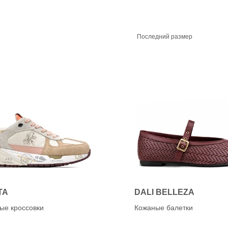
K
anet
KANNA (CAPICCIO)
Karen Lipps (ELENA)
OG
KENNEL&SCHMENGE
Последний размер
chardo
e
O
a
OA NON-FASHION (Loaf
ON
TA
DALI BELLEZA
ые кроссовки
Кожаные балетки