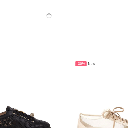
-30%
New
T
an
The Sandals Factory
NI
The Seller
ON
Thierry Rabotin
TIFFI
ON
TORY BURCH
Weitzman
Tosca blu Studio
#
№21