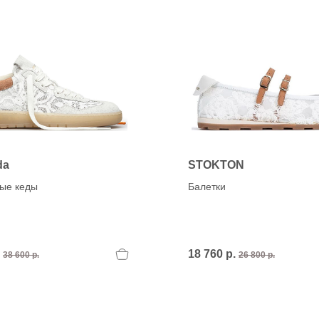
da
STOKTON
ные кеды
Балетки
.
18 760 р.
38 600 р.
26 800 р.