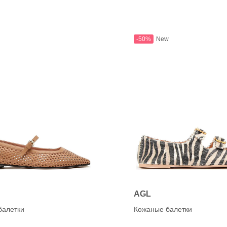
-50%
New
AGL
балетки
Кожаные балетки