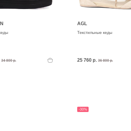
ON
AGL
кеды
Текстильные кеды
.
25 760 р.
34 800 р.
36 800 р.
-30%