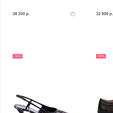
MARIO FERRETTI
Menghi Shoes
MISS UNIQUE
38 200 р.
32 800 р.
MORESCHI
Mosaic
MOT-CLe
MOU
MSGM
My Grey
-50%
-50%
R
S
Renzi
Sebasti
Renzoni
SERAFI
REPO
STETS
Roberto Rossi
STKN
ROSSIMODA
STOKT
Rotta
Stuart 
V
Z
Valentino
Zenux
VALENTINO SHOES