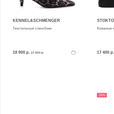
Verbenas
VIC MATIE
VIC MATIE.
Vicenza
KENNEL&SCHMENGER
STOKT
VITTORIA MENGONI
Текстильные слингбэки
Кожаные 
VOILE BLANCHE
18 900 р.
17 400 р
37 800 р.
-50%