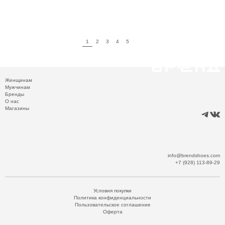
1
2
3
4
5
Женщинам
Мужчинам
Бренды
О нас
Магазины
info@brendshoes.com
+7 (928) 113-89-29
Условия покупки
Политика конфиденциальности
Пользовательское соглашение
Оферта