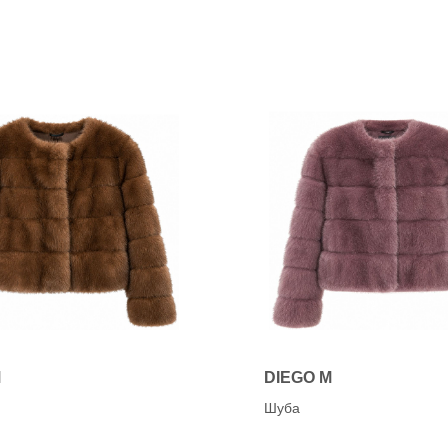
K
anet
KANNA (CAPICCIO)
Karen Lipps (ELENA)
OG
KENNEL&SCHMENGE
chardo
e
O
a
OA NON-FASHION (Loaf
ON
M
DIEGO M
Шуба