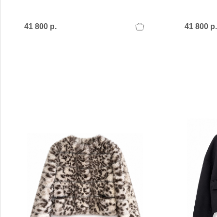
MARIO FERRETTI
Menghi Shoes
MISS UNIQUE
41 800 р.
41 800 р.
MORESCHI
Mosaic
MOT-CLe
MOU
MSGM
My Grey
R
S
Renzi
Sebasti
Renzoni
SERAFI
REPO
STETS
Roberto Rossi
STKN
ROSSIMODA
STOKT
Rotta
Stuart 
V
Z
Valentino
Zenux
VALENTINO SHOES