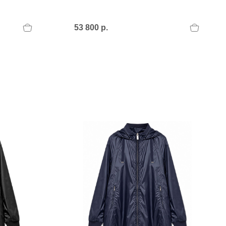
PERTINI FLATS
Philippe Model
POLICE
53 800 р.
POLLINI
POLLINI.
PREMIATA
Premiata I
PREMIATA.
U
UNISA
UNISA.