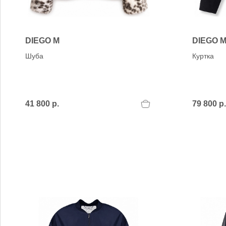
Verbenas
VIC MATIE
VIC MATIE.
Vicenza
DIEGO M
DIEGO 
VITTORIA MENGONI
Шуба
Куртка
VOILE BLANCHE
41 800 р.
79 800 р.