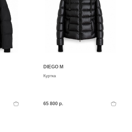
H
OLA)
H.D.S.N (Baracco)
HALMANERA
HOGAN
HUGO.
DIEGO M
Куртка
65 800 р.