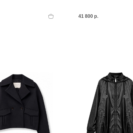
41 800 р.
T
an
The Sandals Factory
NI
The Seller
ON
Thierry Rabotin
TIFFI
ON
TORY BURCH
Weitzman
Tosca blu Studio
#
№21