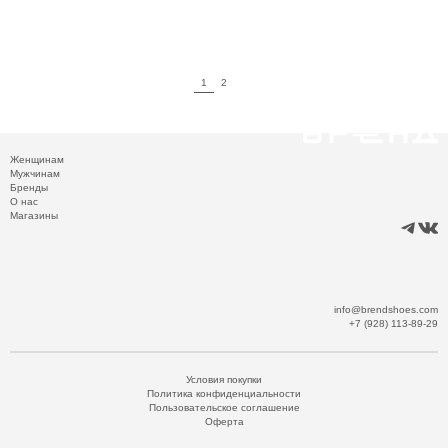
1
2
Женщинам
Мужчинам
Бренды
О нас
Магазины
info@brendshoes.com
+7 (928) 113-89-29
Условия покупки
Политика конфиденциальности
Пользовательское соглашение
Оферта