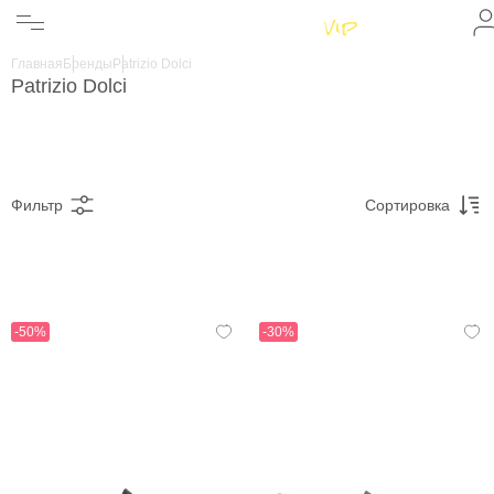
Женщинам
Мужчинам
Главная
Бренды
Patrizio Dolci
Бренды
Patrizio Dolci
Информация
Магазины
Фильтр
Сортировка
-50%
-30%