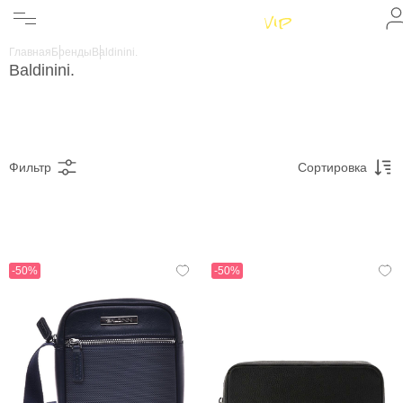
Женщинам
Мужчинам
Главная
Бренды
Baldinini.
Бренды
Baldinini.
Информация
Магазины
Фильтр
Сортировка
-50%
-50%