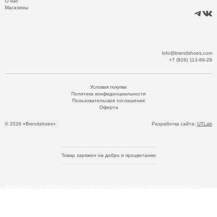
О нас
Магазины
info@brendshoes.com
+7 (928) 113-89-29
Условия покупки
Политика конфиденциальности
Пользовательское соглашение
Оферта
© 2026 «Brendshoes»
Разработка сайта:
UTLab
Товар заряжен на добро и процветание
Данный веб-сайт использует cookie-файлы в целях предоставления вам лучшего
пользовательского опыта на нашем сайте. Продолжая использовать данный сайт, вы
соглашаетесь с использованием нами cookie-файлов. Для получения дополнительной
информации см.
Политика Cookie
.