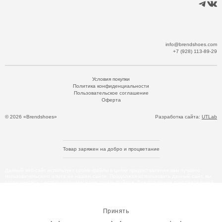
info@brendshoes.com
+7 (928) 113-89-29
Условия покупки
Политика конфиденциальности
Пользовательское соглашение
Оферта
© 2026 «Brendshoes»
Разработка сайта:
UTLab
Товар заряжен на добро и процветание
Данный веб-сайт использует cookie-файлы в целях предоставления вам лучшего
пользовательского опыта на нашем сайте. Продолжая использовать данный сайт, вы
соглашаетесь с использованием нами cookie-файлов. Для получения дополнительной
информации см.
Политика Cookie
.
Принять