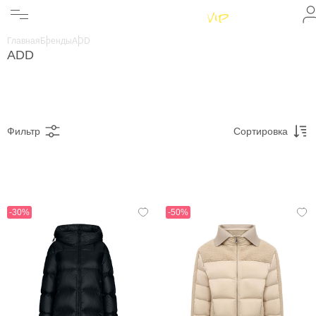
Женщинам
Мужчинам
Главная
Бренды
ADD
Бренды
ADD
Информация
Магазины
Фильтр
Сортировка
-30%
-50%