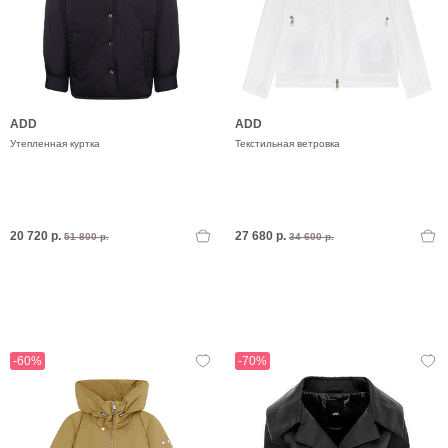
ADD
ADD
Утепленная куртка
Текстильная ветровка
20 720 р.
27 680 р.
51 800 р.
34 600 р.
-60%
-70%