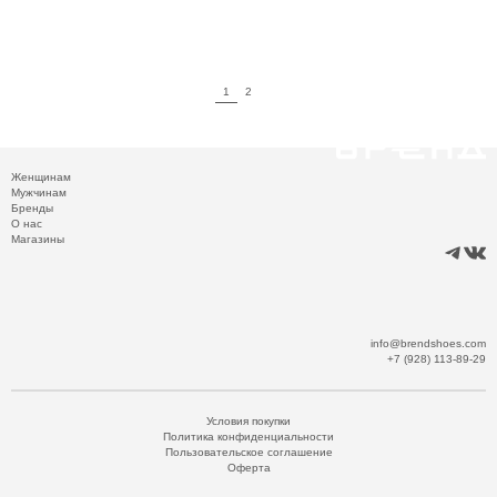
1
2
Женщинам
Мужчинам
Бренды
О нас
Магазины
info@brendshoes.com
+7 (928) 113-89-29
Условия покупки
Политика конфиденциальности
Пользовательское соглашение
Оферта