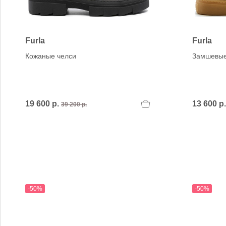
Verbenas
VIC MATIE
VIC MATIE.
Vicenza
Furla
Furla
VITTORIA MENGONI
Кожаные челси
Замшевые
VOILE BLANCHE
19 600 р.
13 600 р
39 200 р.
-50%
-50%