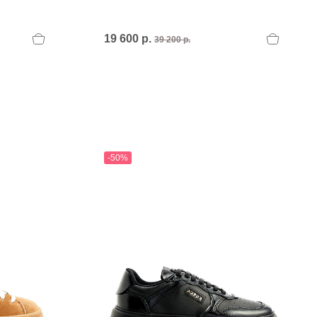
PERTINI FLATS
Philippe Model
POLICE
19 600 р.
39 200 р.
POLLINI
POLLINI.
PREMIATA
Premiata I
PREMIATA.
-50%
U
UNISA
UNISA.