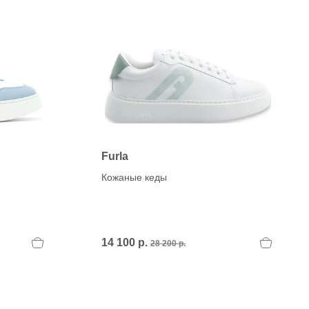
H
OLA)
H.D.S.N (Baracco)
HALMANERA
HOGAN
HUGO.
Furla
Кожаные кеды
14 100 р.
28 200 р.