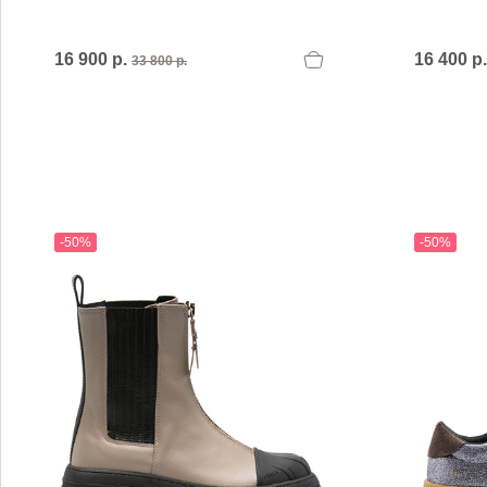
MARIO FERRETTI
Menghi Shoes
MISS UNIQUE
16 900 р.
16 400 р
33 800 р.
MORESCHI
Mosaic
MOT-CLe
MOU
MSGM
My Grey
-50%
-50%
R
S
Renzi
Sebasti
Renzoni
SERAFI
REPO
STETS
Roberto Rossi
STKN
ROSSIMODA
STOKT
Rotta
Stuart 
V
Z
Valentino
Zenux
VALENTINO SHOES