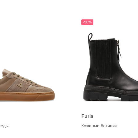
K
anet
KANNA (CAPICCIO)
Karen Lipps (ELENA)
OG
KENNEL&SCHMENGE
-50%
chardo
e
O
a
OA NON-FASHION (Loaf
ON
Furla
кеды
Кожаные ботинки