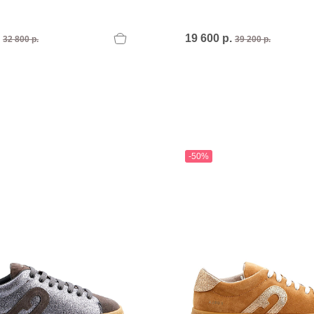
.
19 600 р.
32 800 р.
39 200 р.
-50%
T
an
The Sandals Factory
NI
The Seller
ON
Thierry Rabotin
TIFFI
ON
TORY BURCH
Weitzman
Tosca blu Studio
#
№21