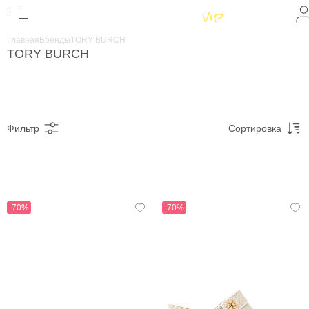
Женщинам
Мужчинам
Главная
Бренды
TORY BURCH
Бренды
TORY BURCH
Информация
Магазины
Фильтр
Сортировка
-70%
-70%