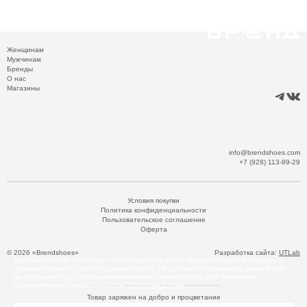
Женщинам
Мужчинам
Бренды
О нас
Магазины
info@brendshoes.com
+7 (928) 113-89-29
Условия покупки
Политика конфиденциальности
Пользовательское соглашение
Оферта
© 2026 «Brendshoes»
Разработка сайта:
UTLab
Данный веб-сайт использует cookie-файлы в целях предоставления вам лучшего
пользовательского опыта на нашем сайте. Продолжая использовать данный сайт,
вы соглашаетесь с использованием нами cookie-файлов. Для получения
дополнительной информации см.
Политика Cookie
.
Товар заряжен на добро и процветание