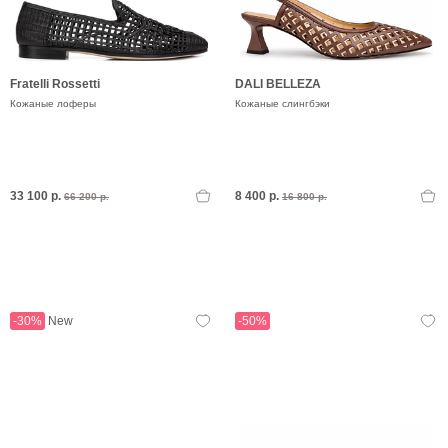
Fratelli Rossetti
DALI BELLEZA
Кожаные лоферы
Кожаные слингбэки
33 100 р.
8 400 р.
66 200 р.
16 800 р.
-30%
New
-50%