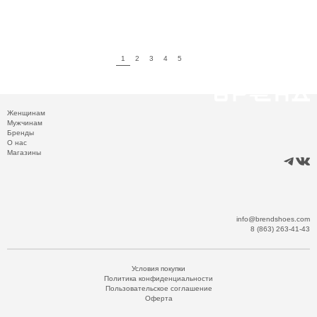
1
2
3
4
5
Женщинам
Мужчинам
Бренды
О нас
Магазины
info@brendshoes.com
8 (863) 263-41-43
Условия покупки
Политика конфиденциальности
Пользовательское соглашение
Оферта