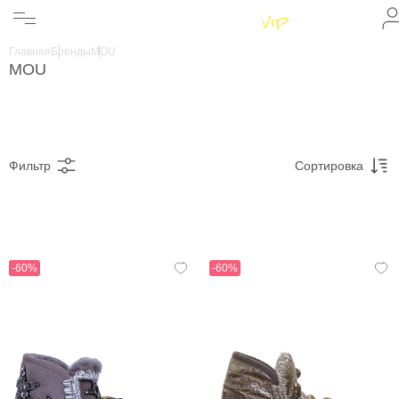
Женщинам
Мужчинам
Главная
Бренды
MOU
Бренды
MOU
Информация
Магазины
Фильтр
Сортировка
-60%
-60%