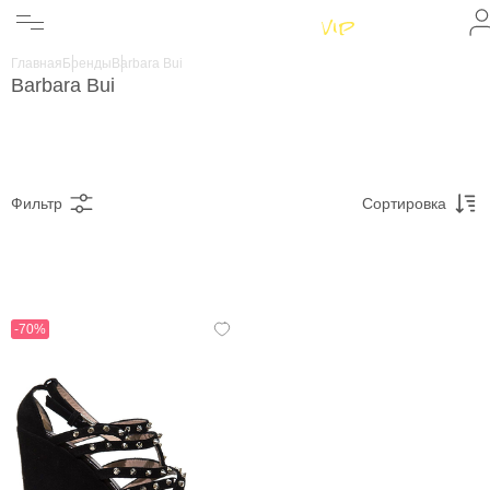
Женщинам
Мужчинам
Главная
Бренды
Barbara Bui
Бренды
Barbara Bui
Информация
Магазины
Фильтр
Сортировка
-70%