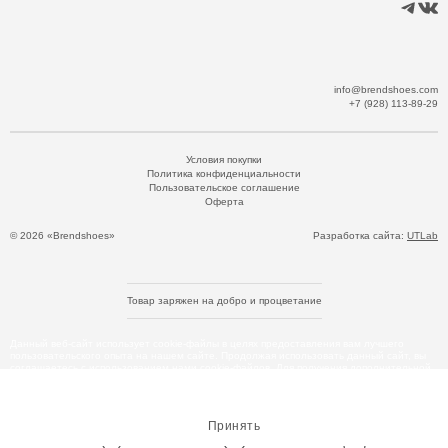
info@brendshoes.com
+7 (928) 113-89-29
Условия покупки
Политика конфиденциальности
Пользовательское соглашение
Оферта
© 2026 «Brendshoes»
Разработка сайта:
UTLab
Товар заряжен на добро и процветание
Данный веб-сайт использует cookie-файлы в целях предоставления вам лучшего
пользовательского опыта на нашем сайте. Продолжая использовать данный сайт, вы
соглашаетесь с использованием нами cookie-файлов. Для получения дополнительной
информации см.
Политика Cookie
.
Принять