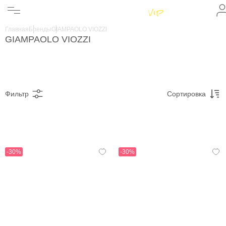
Женщинам
Мужчинам
Главная
Бренды
GIAMPAOLO VIOZZI
Бренды
GIAMPAOLO VIOZZI
Информация
Магазины
Фильтр
Сортировка
-30%
-30%