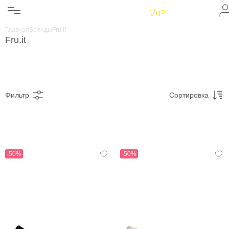
Женщинам
Мужчинам
Главная
Бренды
Fru.it
Бренды
Fru.it
Информация
Магазины
Фильтр
Сортировка
-50%
-50%