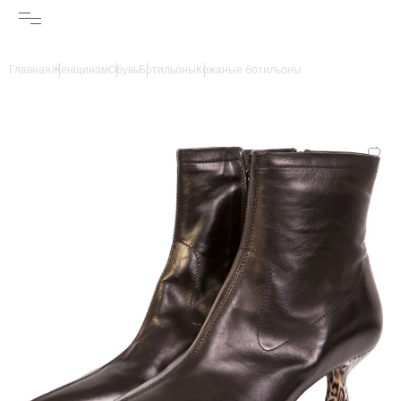
Главная
Женщинам
Обувь
Ботильоны
Кожаные ботильоны