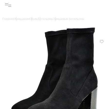
Главная
Женщинам
Обувь
Ботильоны
Замшевые ботильоны