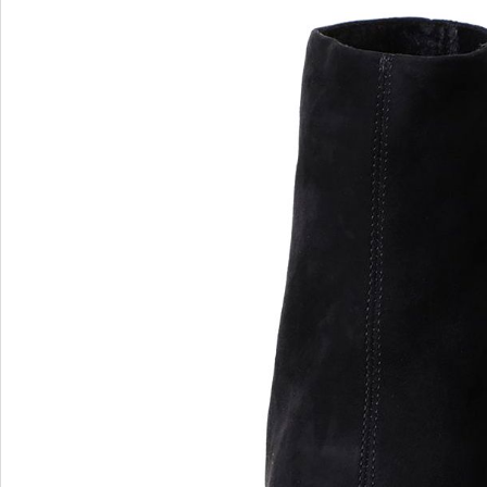
Verbenas
VIC MATIE
VIC MATIE.
Vicenza
VITTORIA MENGONI
VOILE BLANCHE