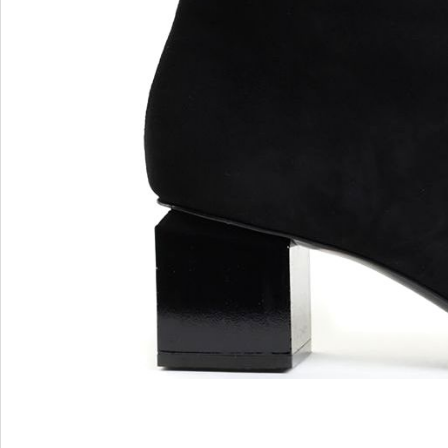
MARIO FERRETTI
Menghi Shoes
MISS UNIQUE
MORESCHI
Mosaic
MOT-CLe
MOU
MSGM
My Grey
R
S
Renzi
Sebasti
Renzoni
SERAFI
REPO
STETS
Roberto Rossi
STKN
ROSSIMODA
STOKT
Rotta
Stuart 
V
Z
Valentino
Zenux
VALENTINO SHOES