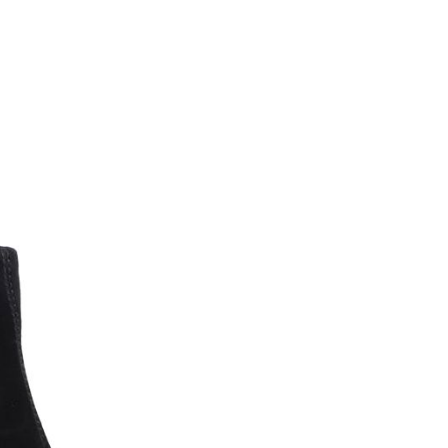
K
anet
KANNA (CAPICCIO)
Karen Lipps (ELENA)
OG
KENNEL&SCHMENGE
chardo
e
O
a
OA NON-FASHION (Loaf
ON