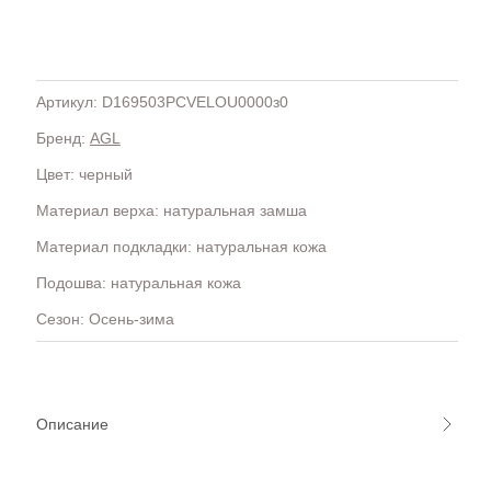
Артикул: D169503PCVELOU0000з0
Бренд:
AGL
H
OLA)
H.D.S.N (Baracco)
Цвет: черный
HALMANERA
Материал верха: натуральная замша
HOGAN
HUGO.
Материал подкладки: натуральная кожа
Подошва: натуральная кожа
Сезон: Осень-зима
Описание