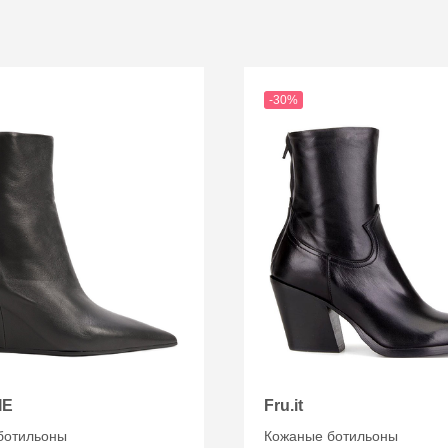
-30%
IE
Fru.it
ботильоны
Кожаные ботильоны