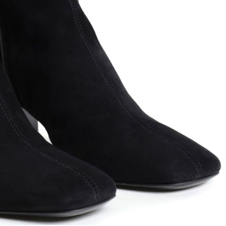
ett
S
remi
G
G.P.N. (GIAMPIERONIC
usconi
Ghibli
GIAMPAOLO VIOZZI
Gianni Chiarini
Giuseppe Zanotti
Rossetti
Gode
Grey Mer
X
VERONA