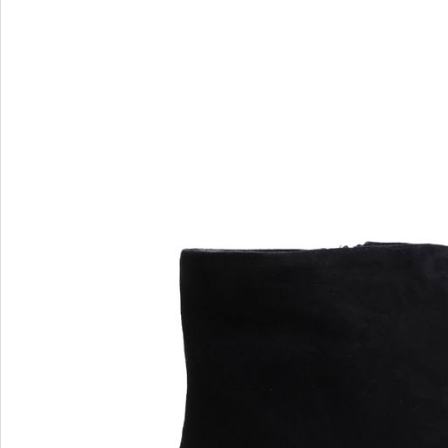
I
J
Ilasio Renzoni
Janet&J
Jeannot
JOG D
John Ri
JUBILE
Julie De
M
N
MAGZA
Nila Nil
MARA
Nursace
Marc by Marc Jacobs
Marc Jacobs
MARINI SILVANO