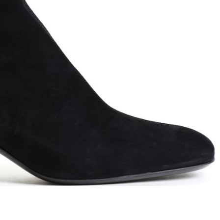
T
an
The Sandals Factory
NI
The Seller
ON
Thierry Rabotin
TIFFI
ON
TORY BURCH
Weitzman
Tosca blu Studio
#
№21