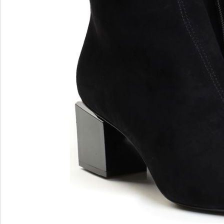
Blu Barr
BOSS.
BRECO
Brunate
Bruno P
E
F
E'CLAT
FABI
Edoardo Cincotti
Fabio R
EKP
FJOLLA
ELENA
Flogg
Emporio Armani
Fraas
Emporio Armani.
Fratelli 
Evaluna
Frau
FRAU F
FRAU 
Fru.it
Furla
FURLA.