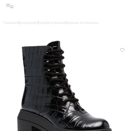
Главная
Женщинам
Обувь
Ботильоны
Кожаные ботильоны