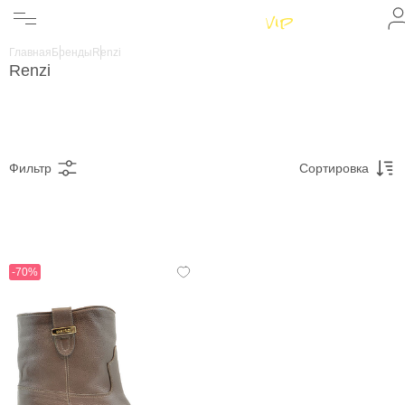
Женщинам
Мужчинам
Главная
Бренды
Renzi
Бренды
Renzi
Информация
Магазины
Фильтр
Сортировка
-70%