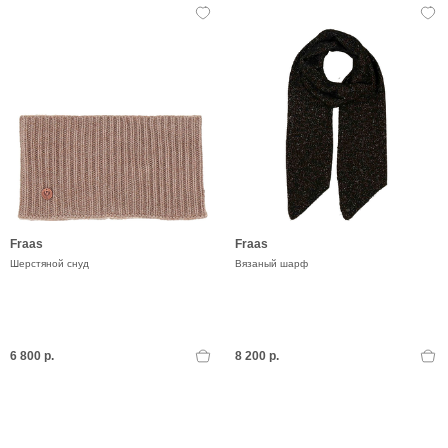
Fraas
Fraas
Шерстяной снуд
Вязаный шарф
6 800 р.
8 200 р.