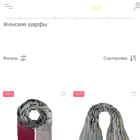
Женщинам
Мужчинам
Главная
Женская коллекция
Женские сумки и аксессуары
Женские шарфы
Бренды
Женские шарфы
Информация
Магазины
Фильтр
Сортировка
-50%
-50%