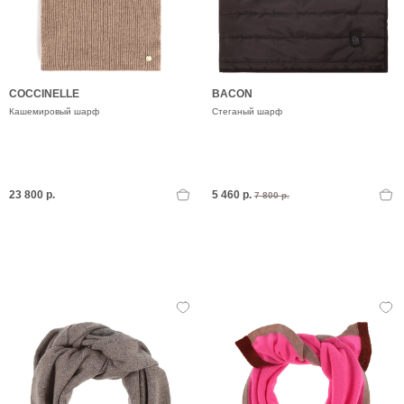
COCCINELLE
BACON
Кашемировый шарф
Стеганый шарф
23 800 р.
5 460 р.
7 800 р.