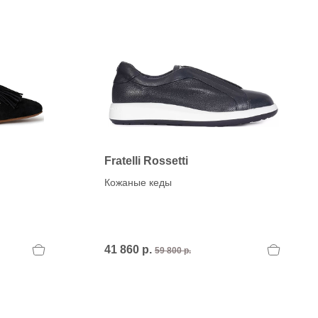
H
OLA)
H.D.S.N (Baracco)
HALMANERA
HOGAN
HUGO.
Fratelli Rossetti
Кожаные кеды
41 860 р.
59 800 р.