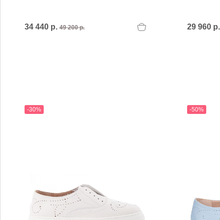
MARIO FERRETTI
Menghi Shoes
MISS UNIQUE
34 440 р.
29 960 р
49 200 р.
MORESCHI
Mosaic
MOT-CLe
MOU
MSGM
My Grey
-30%
-50%
R
S
Renzi
Sebasti
Renzoni
SERAFI
REPO
STETS
Roberto Rossi
STKN
ROSSIMODA
STOKT
Rotta
Stuart 
V
Z
Valentino
Zenux
VALENTINO SHOES