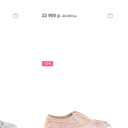
PERTINI FLATS
Philippe Model
POLICE
22 900 р.
45 800 р.
POLLINI
POLLINI.
PREMIATA
Premiata I
PREMIATA.
-50%
U
UNISA
UNISA.