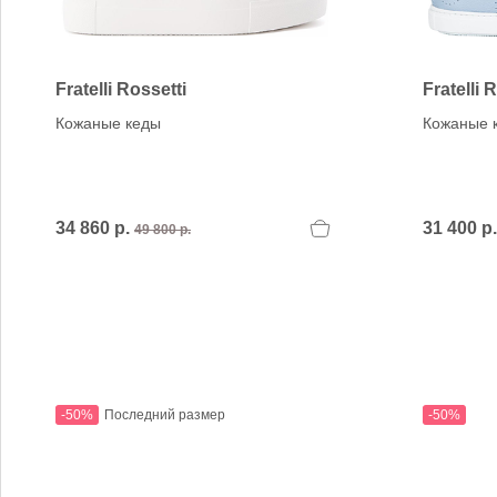
Verbenas
VIC MATIE
VIC MATIE.
Vicenza
Fratelli Rossetti
Fratelli 
VITTORIA MENGONI
Кожаные кеды
Кожаные 
VOILE BLANCHE
34 860 р.
31 400 р
49 800 р.
-50%
Последний размер
-50%