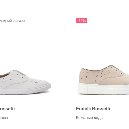
K
anet
KANNA (CAPICCIO)
Karen Lipps (ELENA)
OG
KENNEL&SCHMENGE
ледний размер
-30%
chardo
e
O
a
OA NON-FASHION (Loaf
ON
Rossetti
Fratelli Rossetti
кеды
Кожаные кеды