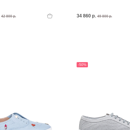
.
34 860 р.
42 800 р.
49 800 р.
-50%
T
an
The Sandals Factory
NI
The Seller
ON
Thierry Rabotin
TIFFI
ON
TORY BURCH
Weitzman
Tosca blu Studio
#
№21