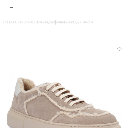
Главная
Женщинам
Обувь
Кеды
Замшевые кеды с мехом